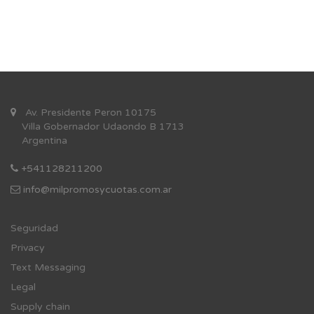
Av. Presidente Peron 10175
Villa Gobernador Udaondo B 1713
Argentina
+541128211200
info@milpromosycuotas.com.ar
Se
guridad
Privacy
Text Messaging
Legal
Supply chain