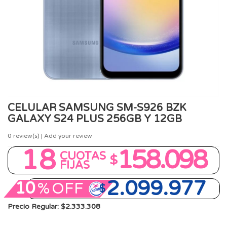
CELULAR SAMSUNG SM-S926 BZK
GALAXY S24 PLUS 256GB Y 12GB
0
review(s) | Add your review
18
158.098
CUOTAS
$
FIJAS
2.099.977
10
%
OFF
$
Precio Regular: $2.333.308