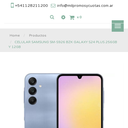
+541128211200
info@milpromosycuotas.com.ar
x
0
Inter
nave
Home
Productos
CELULAR SAMSUNG SM-S926 BZK GALAXY S24 PLUS 256GB
Y 12GB