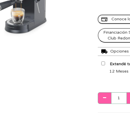
Conoce l
Financiación 
Club Redo
Opciones d
Extendé tu