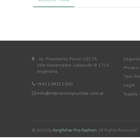
Av. Presidente Peron 10175
Se
gurid
Villa Gobernador Udaondo B 1713
Privacy
Argentina
Text Me
+541128211200
Legal
info@milpromosycuotas.com.ar
Supply 
© 2016 By
Kingfisher Pro Fashion.
All Rights Reserved.