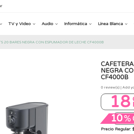
ar
TV y Video
Audio
Informática
Línea Blanca
LTS 20 BARES NEGRA CON ESPUMADOR DE LECHE CF4000B
CAFETERA 
NEGRA CO
CF4000B
0
review(s) | Add y
18
10
%
Precio Regular: