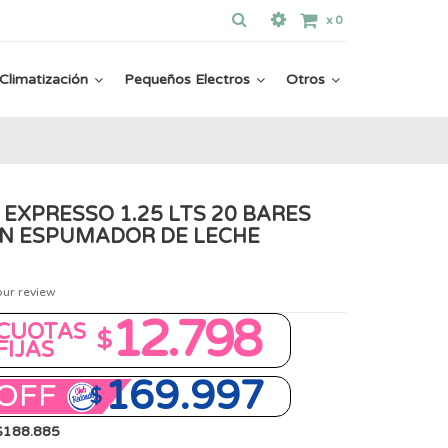
x
0
Climatización
Pequeños Electros
Otros
EXPRESSO 1.25 LTS 20 BARES
N ESPUMADOR DE LECHE
our review
12.798
CUOTAS
$
FIJAS
169.997
OFF
$
 $188.885