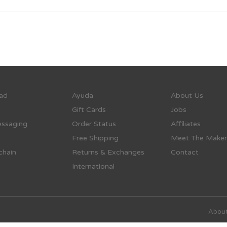
ad
Ayuda
About Us
Gift Cards
Jobs
ssaging
Order Status
Affiliates
Free Shipping
Meet The Maker
chain
Returns & Exchanges
Contact
International
About