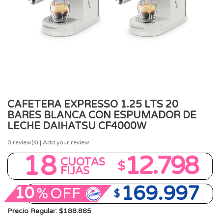
CAFETERA EXPRESSO 1.25 LTS 20
BARES BLANCA CON ESPUMADOR DE
LECHE DAIHATSU CF4000W
0
review(s) | Add your review
18
12.798
CUOTAS
$
FIJAS
169.997
10
%
OFF
$
Precio Regular: $188.885