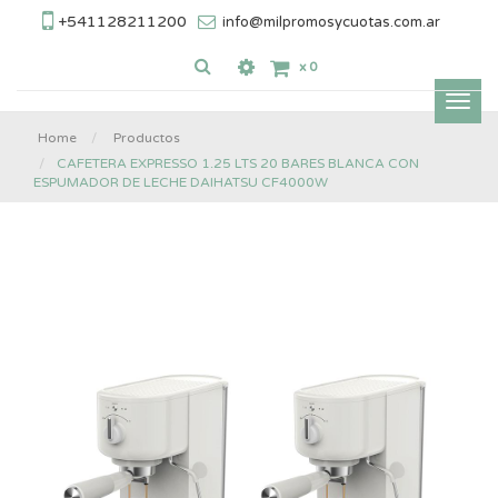
+541128211200
info@milpromosycuotas.com.ar
x
0
Inter
nave
Home
Productos
CAFETERA EXPRESSO 1.25 LTS 20 BARES BLANCA CON
ESPUMADOR DE LECHE DAIHATSU CF4000W