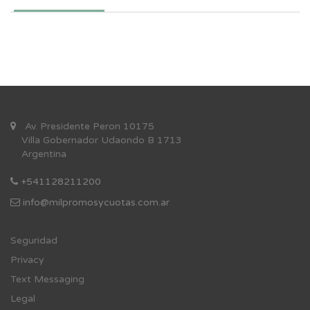
Av. Presidente Peron 10175
Villa Gobernador Udaondo B 1713
Argentina
+541128211200
info@milpromosycuotas.com.ar
Se
guridad
Privacy
Text Messaging
Legal