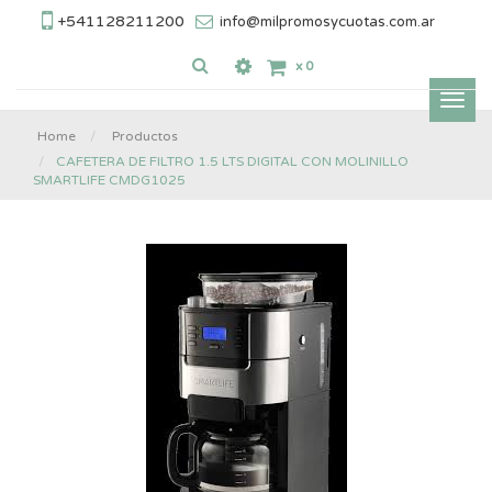
+541128211200
info@milpromosycuotas.com.ar
x
0
Inter
nave
Home
Productos
CAFETERA DE FILTRO 1.5 LTS DIGITAL CON MOLINILLO
SMARTLIFE CMDG1025