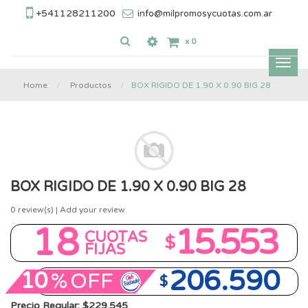
+541128211200
info@milpromosycuotas.com.ar
x
0
Inter
nave
BOX RIGIDO DE 1.90 X 0.90 BIG 28
Home
Productos
BOX RIGIDO DE 1.90 X 0.90 BIG 28
0
review(s) | Add your review
18
15.553
CUOTAS
$
FIJAS
206.590
10
%
OFF
$
Precio Regular: $229.545