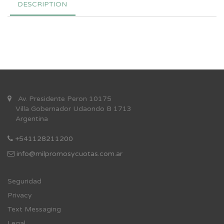
DESCRIPTION
Av. Presidente Peron 10175
Villa Gobernador Udaondo B 1713
Argentina
+541128211200
info@milpromosycuotas.com.ar
Se
guridad
Privacy
Text Messaging
Legal