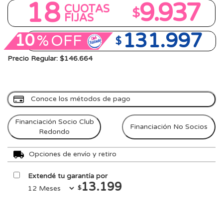
18
9.937
CUOTAS
$
FIJAS
131.997
10
%
OFF
$
Precio Regular: $146.664
Conoce los métodos de pago
Financiación Socio Club
Financiación No Socios
Redondo
Opciones de envío y retiro
Extendé tu garantía por
13.199
$