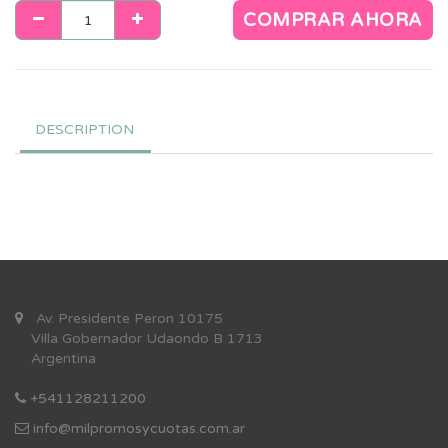
COMPRAR AHORA
DESCRIPTION
Av. Presidente Peron 10175
Villa Gobernador Udaondo B 1713
Argentina
+541128211200
info@milpromosycuotas.com.ar