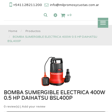
+541128211200
info@milpromosycuotas.com.ar
x
0
Inter
nave
Home
Productos
BOMBA SUMERGIBLE ELECTRICA 400W 0.5 HP DAIHATSU
BSL400P
BOMBA SUMERGIBLE ELECTRICA 400W
0.5 HP DAIHATSU BSL400P
0
review(s) | Add your review