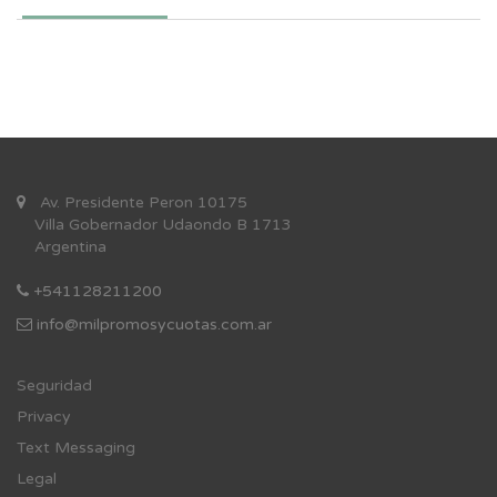
Av. Presidente Peron 10175
Villa Gobernador Udaondo B 1713
Argentina
+541128211200
info@milpromosycuotas.com.ar
Se
guridad
Privacy
Text Messaging
Legal