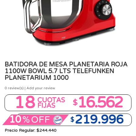
BATIDORA DE MESA PLANETARIA ROJA
1100W BOWL 5.7 LTS TELEFUNKEN
PLANETARIUM 1000
0
review(s) | Add your review
18
16.562
CUOTAS
$
FIJAS
219.996
10
%
OFF
$
Precio Regular: $244.440