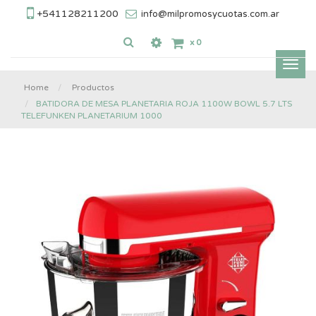
+541128211200
info@milpromosycuotas.com.ar
x
0
Inter
nave
Home
Productos
BATIDORA DE MESA PLANETARIA ROJA 1100W BOWL 5.7 LTS
TELEFUNKEN PLANETARIUM 1000