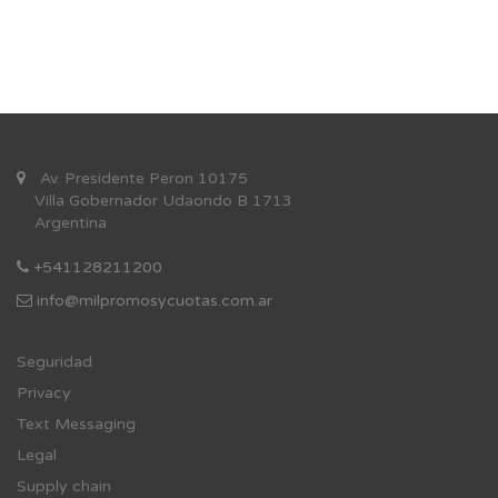
Av. Presidente Peron 10175
Villa Gobernador Udaondo B 1713
Argentina
+541128211200
info@milpromosycuotas.com.ar
Se
guridad
Privacy
Text Messaging
Legal
Supply chain