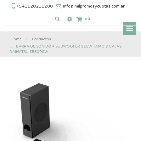
+541128211200
info@milpromosycuotas.com.ar
x
0
Inter
nave
Home
Productos
BARRA DE SONIDO + SUBWOOFER 115W TAIKO 2 CAJAS
DAIHATSU SB6000W