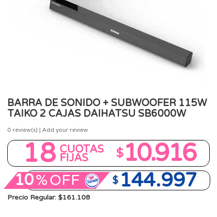
BARRA DE SONIDO + SUBWOOFER 115W
TAIKO 2 CAJAS DAIHATSU SB6000W
0
review(s) | Add your review
18
10.916
CUOTAS
$
FIJAS
144.997
10
%
OFF
$
Precio Regular: $161.108