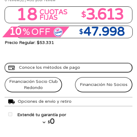
0
review(s) | Add your review
18
3.613
CUOTAS
$
FIJAS
47.998
10
%
OFF
$
Precio Regular: $53.331
Conoce los métodos de pago
Financiación Socio Club
Financiación No Socios
Redondo
Opciones de envío y retiro
Extendé tu garantía por
0
$