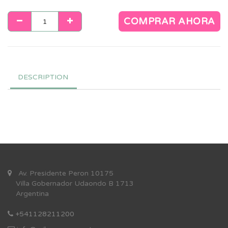
COMPRAR AHORA
DESCRIPTION
Av. Presidente Peron 10175
Villa Gobernador Udaondo B 1713
Argentina
+541128211200