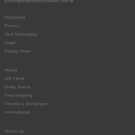
info@milpromosycuotas.com.ar
Se
guridad
Privacy
Text Messaging
Legal
Supply chain
Ayuda
Gift Cards
Order Status
Free Shipping
Returns & Exchanges
International
About Us