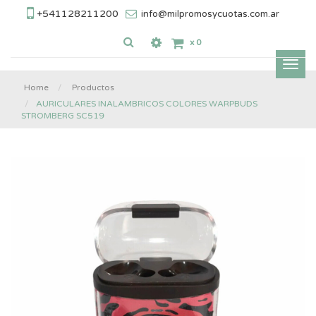
+541128211200
info@milpromosycuotas.com.ar
x
0
Inter
nave
Home
Productos
AURICULARES INALAMBRICOS COLORES WARPBUDS
STROMBERG SC519