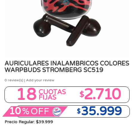
AURICULARES INALAMBRICOS COLORES
WARPBUDS STROMBERG SC519
0
review(s) | Add your review
18
2.710
CUOTAS
$
FIJAS
35.999
10
%
OFF
$
Precio Regular: $39.999