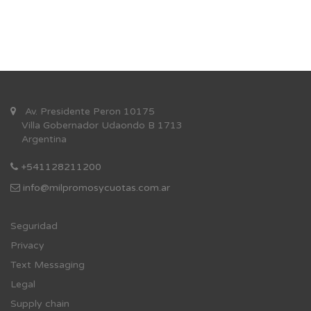
Av. Presidente Peron 10175
Villa Gobernador Udaondo B 1713
Argentina
+541128211200
info@milpromosycuotas.com.ar
Se
guridad
Privacy
Text Messaging
Legal
Supply chain