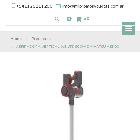
+541128211200
info@milpromosycuotas.com.ar
x
0
Inter
nave
Home
Productos
ASPIRADORA VERTICAL 0.8 LTS 600W DAIHATSU AS300