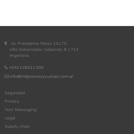
Av. Presidente Peron 10175
Villa Gobernador Udaondo B 1713
Argentina
+541128211200
info@milpromosycuotas.com.ar
Se
guridad
Privacy
Text Messaging
Legal
Supply chain