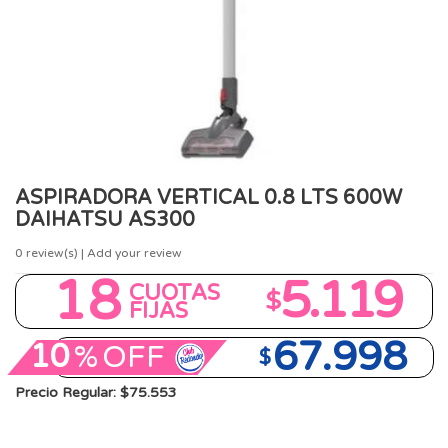
ASPIRADORA VERTICAL 0.8 LTS 600W
DAIHATSU AS300
0
review(s) | Add your review
18
5.119
CUOTAS
$
FIJAS
67.998
10
%
OFF
$
Precio Regular: $75.553