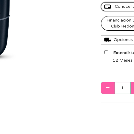
Conoce l
Financiación 
Club Redo
Opciones d
Extendé tu