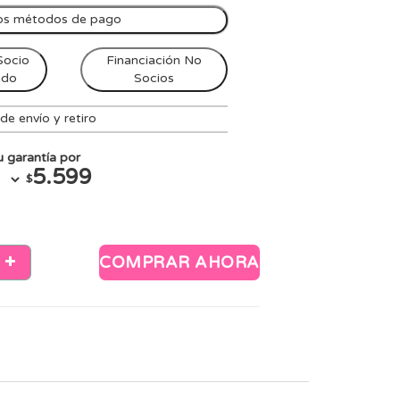
os métodos de pago
Socio
Financiación No
ndo
Socios
e envío y retiro
 garantía por
5.599
$
COMPRAR AHORA