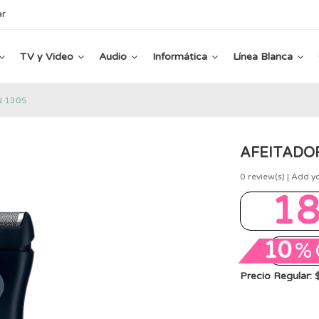
ar
TV y Video
Audio
Informática
Línea Blanca
N 130S
AFEITADO
0
review(s) | Add y
1
10
%
Precio Regular: