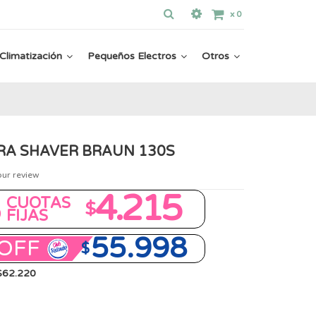
x
0
Climatización
Pequeños Electros
Otros
RA SHAVER BRAUN 130S
our review
8
4.215
CUOTAS
$
FIJAS
55.998
OFF
$
 $62.220