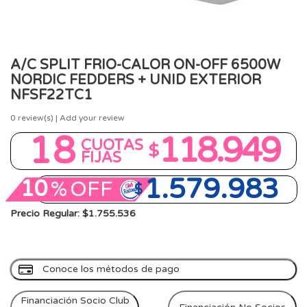
A/C SPLIT FRIO-CALOR ON-OFF 6500W
NORDIC FEDDERS + UNID EXTERIOR
NFSF22TC1
0
review(s) | Add your review
18
118.949
CUOTAS
$
FIJAS
1.579.983
10
%
OFF
$
Precio Regular: $1.755.536
Conoce los métodos de pago
Financiación Socio Club