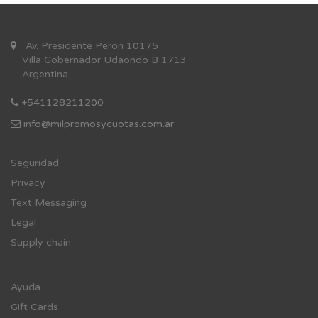
Av. Presidente Peron 10175
Villa Gobernador Udaondo B 1713
Argentina
+541128211200
info@milpromosycuotas.com.ar
Se
guridad
Privacy
Text Messaging
Legal
Supply chain
Ayuda
Gift Cards