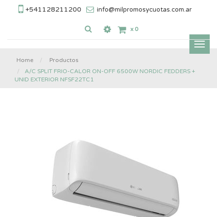
+541128211200
info@milpromosycuotas.com.ar
x
0
Inter
nave
Home
Productos
A/C SPLIT FRIO-CALOR ON-OFF 6500W NORDIC FEDDERS +
UNID EXTERIOR NFSF22TC1