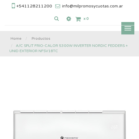
+541128211200
info@milpromosycuotas.com.ar
x
0
Inter
nave
Home
Productos
A/C SPLIT FRIO-CALOR 5300W INVERTER NORDIC FEDDERS +
UNID EXTERIOR NFSV18TC