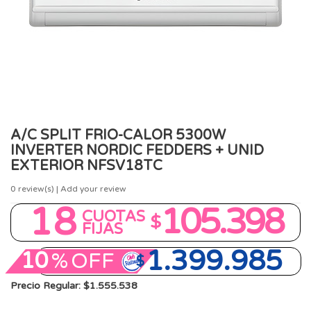
A/C SPLIT FRIO-CALOR 5300W
INVERTER NORDIC FEDDERS + UNID
EXTERIOR NFSV18TC
0
review(s) | Add your review
18
105.398
CUOTAS
$
FIJAS
1.399.985
10
%
OFF
$
Precio Regular: $1.555.538