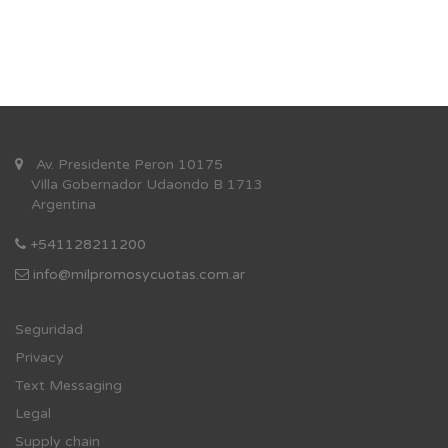
Av. Presidente Peron 10175
Villa Gobernador Udaondo B 1713
Argentina
+541128211200
info@milpromosycuotas.com.ar
Se
guridad
Privacy
Text Messaging
Legal
Supply chain