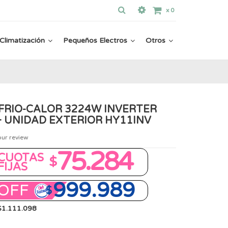
x
0
Climatización
Pequeños Electros
Otros
 FRIO-CALOR 3224W INVERTER
 UNIDAD EXTERIOR HY11INV
our review
75.284
CUOTAS
$
FIJAS
999.989
OFF
$
 $1.111.098