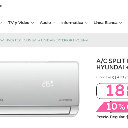
ar
TV y Video
Audio
Informática
Línea Blanca
4W INVERTER HYUNDAI + UNIDAD EXTERIOR HY11INV
A/C SPLIT
HYUNDAI +
0
review(s) | Add y
18
10
%
Precio Regular: