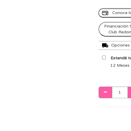
Conoce l
Financiación 
Club Redo
Opciones d
Extendé tu