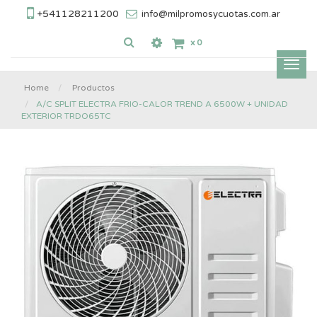
+541128211200
info@milpromosycuotas.com.ar
x
0
Inter
nave
Home
Productos
A/C SPLIT ELECTRA FRIO-CALOR TREND A 6500W + UNIDAD
EXTERIOR TRDO65TC