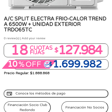
A/C SPLIT ELECTRA FRIO-CALOR TREND
A 6500W + UNIDAD EXTERIOR
TRDO65TC
0
review(s) | Add your review
18
127.984
CUOTAS
$
FIJAS
1.699.982
10
%
OFF
$
Precio Regular: $1.888.868
Conoce los métodos de pago
Financiación Socio Club
Financiación No Socios
Redondo