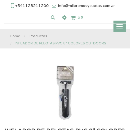
+541128211200
info@milpromosycuotas.com.ar
x
0
Inter
nave
Home
Productos
INFLADOR DE PELOTAS PVC 8" COLORES OUTDOORS