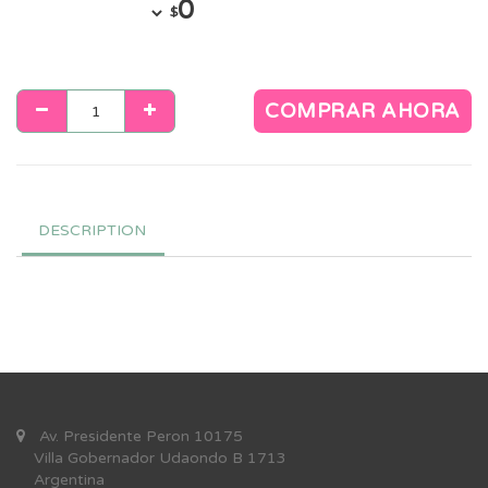
0
$
COMPRAR AHORA
DESCRIPTION
Av. Presidente Peron 10175
Villa Gobernador Udaondo B 1713
Argentina