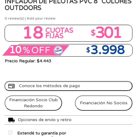
INFLADOR DE PELOTAS PVC 8" COLORES
OUTDOORS
0
review(s) | Add your review
18
301
CUOTAS
$
FIJAS
3.998
10
%
OFF
$
Precio Regular: $4.443
Conoce los métodos de pago
Financiación Socio Club
Financiación No Socios
Redondo
Opciones de envío y retiro
Extendé tu garantía por